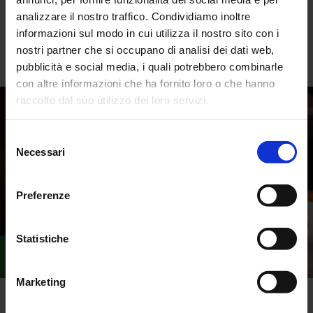
due giorni, contribuendo con esperienze, idee e prospettive.
analizzare il nostro traffico. Condividiamo inoltre
E ora il lavoro continua: nei borghi, nelle vallate e nelle città di
tutt’Italia.
informazioni sul modo in cui utilizza il nostro sito con i
nostri partner che si occupano di analisi dei dati web,
Ci rivediamo in Val di Fiemme!
pubblicità e social media, i quali potrebbero combinarle
con altre informazioni che ha fornito loro o che hanno
raccolto dal suo utilizzo dei loro servizi.
Selezione
Necessari
del
consenso
Preferenze
Statistiche
Marketing