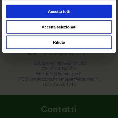
Torna alle news
Accetta tutti
Accetta selezionati
Rifiuta
Fondazione FiemmePer ETS
CF: 91020180229
Mail: info@fiemmeper.it
PEC: fondazione.fiemmeper@legalmail.it
Tel: 349.1784740
Contatti