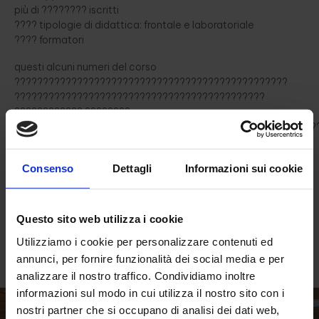
più di ???????? iscritti
???? tipologie di didattica: frontale e laboratoriale
???? formatori
questi alcuni numeri del corso
????????????????????????????????????????????????
????????????????????????????????????????????
???????????? ????????
?????????????????????????????????????????????????????
che ha come obiettivo lo sviluppo di nuove competenze
digitali per l’ottimizzazione di tempo e risorse in ambito
Consenso
Dettagli
Informazioni sui cookie
lavorativo.
Ad accompagnare le nostre aziende, cooperative e
professionisti saranno i docenti di Trentino AI, consorzio di
Questo sito web utilizza i cookie
imprese ad alto carattere innovativo che, con momenti
Utilizziamo i cookie per personalizzare contenuti ed
pratici e seminari teorici, ci guideranno alla scoperta di
questo affascinante mondo.
annunci, per fornire funzionalità dei social media e per
analizzare il nostro traffico. Condividiamo inoltre
informazioni sul modo in cui utilizza il nostro sito con i
nostri partner che si occupano di analisi dei dati web,