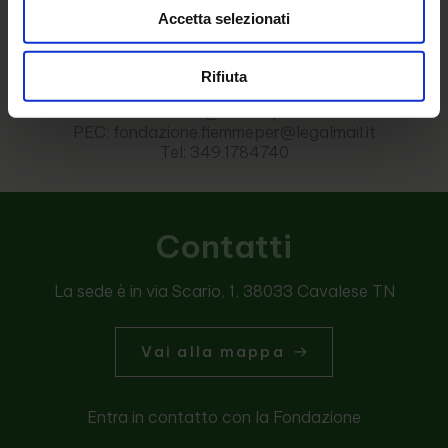
Accetta selezionati
Fondazione FiemmePer ETS
Rifiuta
CF: 91020180229
Mail: info@fiemmeper.it
PEC: fondazione.fiemmeper@legalmail.it
Tel: 349.1784740
Contatti
La sede è in via Scario, 1, 38033 Cavalese TN
Vai alla mappa
Entra in contatto con la Fondazione