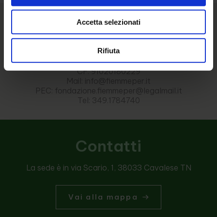
Accetta selezionati
Rifiuta
Fondazione FiemmePer ETS
CF: 91020180229
Mail: info@fiemmeper.it
PEC: fondazione.fiemmeper@legalmail.it
Tel: 349.1784740
Contatti
La sede è in via Scario, 1, 38033 Cavalese TN
Vai alla mappa