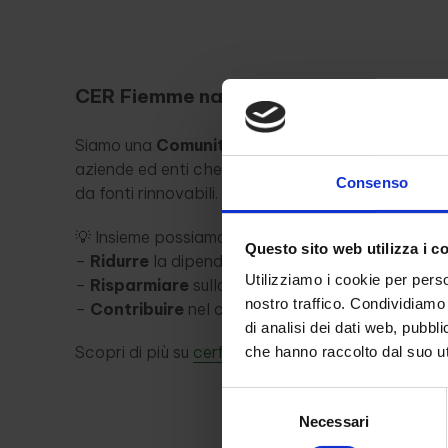
CER Fiemme nasce per dare energia al 
Siamo una
Comunità Energetica Rinnovabile
: 
aziende ed enti che producono, condividono e co
Consenso
da fonti rinnovabili.
💡 Insieme possiamo:
Questo sito web utilizza i c
–
Ridurre
la dipendenza dai combustibili fossili
Utilizziamo i cookie per perso
–
Risparmiare
sulla bolletta energetica
nostro traffico. Condividiamo 
–
Contribuire
nel creare impatto positivo nel mo
di analisi dei dati web, pubbl
Scopri di più su
cerfiemme.it
che hanno raccolto dal suo uti
Selezione
Necessari
del
consenso