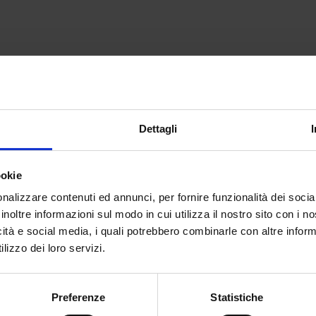
territorio
un gruppo di cittadini,
nsumano energia pulita
Dettagli
ookie
nalizzare contenuti ed annunci, per fornire funzionalità dei socia
inoltre informazioni sul modo in cui utilizza il nostro sito con i 
ndo del sociale
icità e social media, i quali potrebbero combinarle con altre inform
lizzo dei loro servizi.
Preferenze
Statistiche