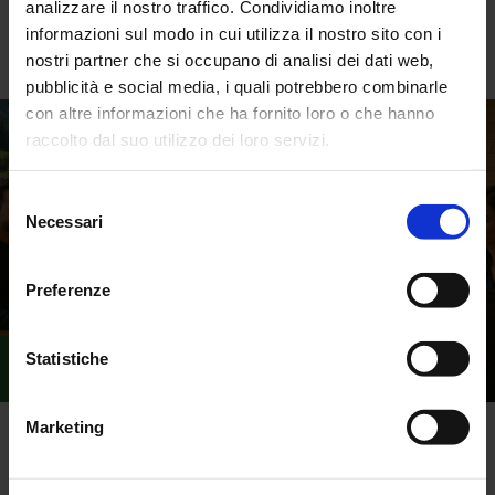
analizzare il nostro traffico. Condividiamo inoltre
* l’immagine è stata generata tramite l’intelligenza
informazioni sul modo in cui utilizza il nostro sito con i
artificiale, il corso sarà decisamente più “reale” 😉
nostri partner che si occupano di analisi dei dati web,
pubblicità e social media, i quali potrebbero combinarle
con altre informazioni che ha fornito loro o che hanno
raccolto dal suo utilizzo dei loro servizi.
Selezione
Necessari
del
consenso
Preferenze
Statistiche
Marketing