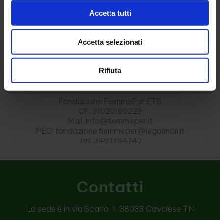
Torna alle news
Accetta tutti
Accetta selezionati
Rifiuta
Fondazione FiemmePer ETS
CF: 91020180229
Mail: info@fiemmeper.it
PEC: fondazione.fiemmeper@legalmail.it
Tel: 349.1784740
Contatti
La sede è in via Scario, 1, 38033 Cavalese TN