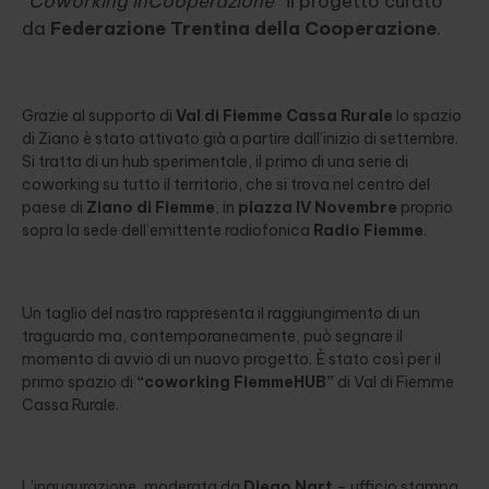
“Coworking InCooperazione”
il progetto curato
da
Federazione Trentina della Cooperazione
.
Grazie al supporto di
Val di Fiemme Cassa Rurale
lo spazio
di Ziano è stato attivato già a partire dall’inizio di settembre.
Si tratta di un hub sperimentale, il primo di una serie di
coworking su tutto il territorio, che si trova nel centro del
paese di
Ziano di Fiemme
, in
piazza IV Novembre
proprio
sopra la sede dell’emittente radiofonica
Radio Fiemme
.
Un taglio del nastro rappresenta il raggiungimento di un
traguardo ma, contemporaneamente, può segnare il
momento di avvio di un nuovo progetto. È stato così per il
primo spazio di
“coworking FiemmeHUB”
di Val di Fiemme
Cassa Rurale.
L’inaugurazione, moderata da
Diego Nart
– ufficio stampa