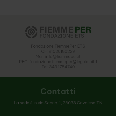
Fondazione FiemmePer ETS
CF: 91020180229
Mail: info@fiemmeper.it
PEC: fondazione.fiemmeper@legalmail.it
Tel: 349.1784740
Contatti
La sede è in via Scario, 1, 38033 Cavalese TN