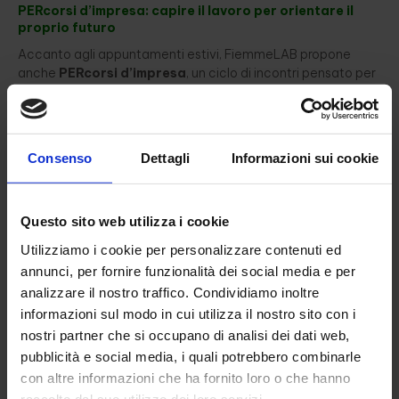
PERcorsi d’impresa: capire il lavoro per orientare il
proprio futuro
Accanto agli appuntamenti estivi, FiemmeLAB propone
anche
PERcorsi d’impresa
, un ciclo di incontri pensato per
aiutare i giovani a comprendere meglio il mondo del lavoro e
delle imprese.
Il percorso nasce dalla domanda: come orientarsi nel mondo
Consenso
Dettagli
Informazioni sui cookie
del lavoro?
Attraverso workshop e testimonianze dirette, i partecipanti
possono:
Questo sito web utilizza i cookie
conoscere e ascoltare chi lavora ogni giorno nelle
Utilizziamo i cookie per personalizzare contenuti ed
imprese;
annunci, per fornire funzionalità dei social media e per
riflettere sulle proprie competenze e sul loro valore nel
analizzare il nostro traffico. Condividiamo inoltre
contesto professionale;
informazioni sul modo in cui utilizza il nostro sito con i
confrontarsi con coetanei e professionisti che hanno già
nostri partner che si occupano di analisi dei dati web,
affrontato scelte formative e lavorative;
pubblicità e social media, i quali potrebbero combinarle
scoprire come trasformare interessi e capacità in
con altre informazioni che ha fornito loro o che hanno
opportunità concrete.
raccolto dal suo utilizzo dei loro servizi.