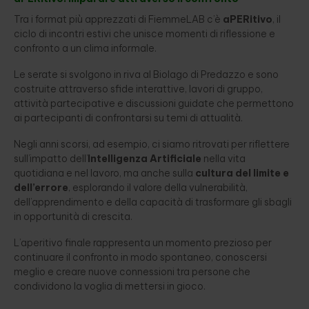
Tra i format più apprezzati di FiemmeLAB c’è
aPERitivo
, il
ciclo di incontri estivi che unisce momenti di riflessione e
confronto a un clima informale.
Le serate si svolgono in riva al Biolago di Predazzo e sono
costruite attraverso sfide interattive, lavori di gruppo,
attività partecipative e discussioni guidate che permettono
ai partecipanti di confrontarsi su temi di attualità.
Negli anni scorsi, ad esempio, ci siamo ritrovati per riflettere
sull’impatto dell’
Intelligenza Artificiale
nella vita
quotidiana e nel lavoro, ma anche sulla
cultura del limite e
dell’errore
, esplorando il valore della vulnerabilità,
dell’apprendimento e della capacità di trasformare gli sbagli
in opportunità di crescita.
L’aperitivo finale rappresenta un momento prezioso per
continuare il confronto in modo spontaneo, conoscersi
meglio e creare nuove connessioni tra persone che
condividono la voglia di mettersi in gioco.