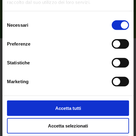
raccolto dal suo utilizzo dei loro servizi.
Selezione
Necessari
del
consenso
Preferenze
Statistiche
Torna alle news
Marketing
Accetta tutti
Accetta selezionati
Fondazione FiemmePer ETS
CF: 91020180229