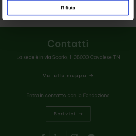
Mail: info@fiemmeper.it
Rifiuta
PEC: fondazione.fiemmeper@legalmail.it
Tel: 349.1784740
Contatti
La sede è in via Scario, 1, 38033 Cavalese TN
Vai alla mappa
Entra in contatto con la Fondazione
Scrivici