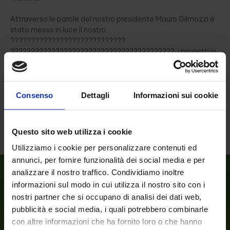
Attraverso le parole del nostro presidente Mauro Gilmozzi è
stato messo in luce il nostro
????????????????????????????
????????????????????????????????????????, i progetti in
corso e la visione che ci guida nel lavorare per il bene della
nostra comunità (e non solo).
Un ????????????????????????????
Consenso
Dettagli
Informazioni sui cookie
???????????????????????? ad Alice Sommavilla e ad
Alessandro Girardi dell’ufficio stampa della Federazione per
lo scambio:
leggi l’articolo cliccando qui.
Questo sito web utilizza i cookie
Utilizziamo i cookie per personalizzare contenuti ed
annunci, per fornire funzionalità dei social media e per
analizzare il nostro traffico. Condividiamo inoltre
informazioni sul modo in cui utilizza il nostro sito con i
nostri partner che si occupano di analisi dei dati web,
pubblicità e social media, i quali potrebbero combinarle
con altre informazioni che ha fornito loro o che hanno