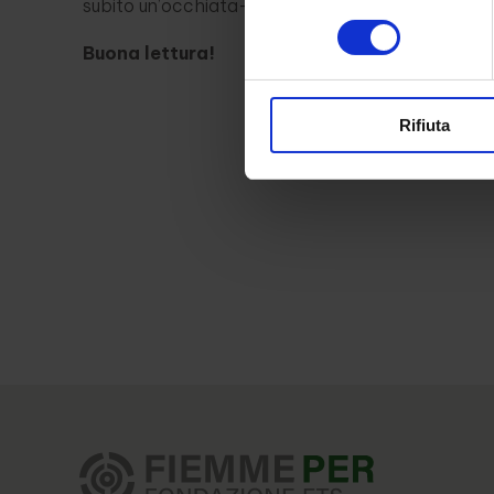
subito un’occhiata- vi lasciamo il link
qui.
consenso
Buona lettura!
Rifiuta