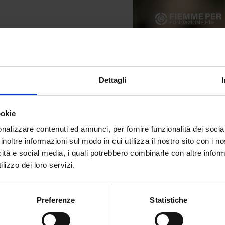
nostra straordinaria
nsi e ricchi di successi,
rriera, dedicandosi a
alsugana.
Dettagli
bile impegno hanno aiutato
mo immaginato.
ookie
nostra storia e rendere
nalizzare contenuti ed annunci, per fornire funzionalità dei socia
 per tutti.
inoltre informazioni sul modo in cui utilizza il nostro sito con i 
 stessa determinazione in
icità e social media, i quali potrebbero combinarle con altre inform
lizzo dei loro servizi.
tter e sui nostri canali
e e continuerà a far
Preferenze
Statistiche
essi!