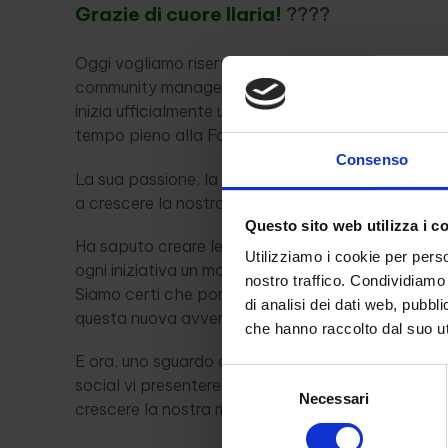
Grazie di cuore Ilaria!
????
Oggi vogliamo riservare un pensiero speciale alla 
community manager
Ilaria
che, dopo due anni inte
inizia ufficialmente un nuovo capitolo della sua ca
tempo pieno alla Fondazione Cassa Rurale Alta V
Consenso
La sua passione, la sua energia e il suo instanca
a crescere la nostra Fondazione come mai avrem
Questo sito web utilizza i c
Ha saputo creare legami autentici, raccontare la 
Utilizziamo i cookie per perso
ogni iniziativa un momento di condivisione e valore
nostro traffico. Condividiamo 
Siamo certi che porterà lo stesso entusiasmo e la
di analisi dei dati web, pubbl
questa nuova avventura.
che hanno raccolto dal suo uti
E ora, uno sguardo al futuro: nella prossima newsle
Selezione
social vi presenteremo chi raccoglierà il testimon
Necessari
del
crescere la nostra meravigliosa rete. Restate conn
consenso