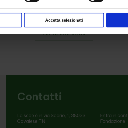
Accetta selezionati
Torna alle news
Contatti
La sede è in via Scario, 1, 38033
Entra in con
Cavalese TN
Fondazione