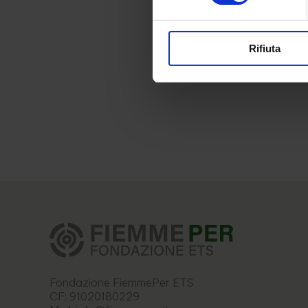
Rifiuta
Fondazione FiemmePer ETS
CF: 91020180229