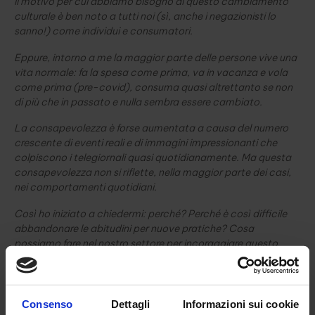
Il motivo per cui abbiamo bisogno di questo cambiamento
culturale è ben noto a tutti noi (sì, anche i negazionisti lo
sanno!) come individui e consumatori.
Eppure, intorno a me la maggior parte delle persone vive una
vita normale: fa la spesa come prima, va in vacanza e vola
come prima (pre-covid), consuma quasi altrettanto se non
di più che in passato e nulla sembra essere cambiato.
La consapevolezza è forse aumentata a causa del numero
crescente di eventi reali e di immagini impressionanti che
colpiscono i telegiornali quasi quotidianamente. Ma questa
consapevolezza non si riflette, nella maggior parte dei casi,
nei comportamenti quotidiani.
Così ho iniziato a chiedermi: perché? Perché è così difficile
abbandonare le abitudini per nuove pratiche? Cosa
possiamo fare nel nostro settore per incoraggiare questo
cambiamento comportamentale senza sembrare
paternalistici? E c’è davvero un’alternativa all’attuale
sistema finanziario?
Consenso
Dettagli
Informazioni sui cookie
Ci sono molti dati scientifici che potrebbero aiutarmi a