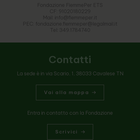
Fondazione FiemmePer ETS
CF: 91020180229
Mail: info@fiemmeper.it
PEC: fondazione.fiemmeper@legalmail.it
Tel: 349.1784740
Contatti
La sede è in via Scario, 1, 38033 Cavalese TN
Vai alla mappa
Entra in contatto con la Fondazione
Scrivici