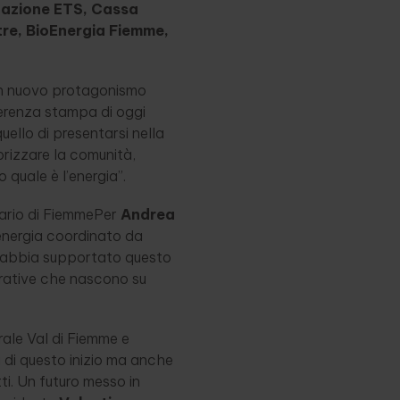
azione ETS, Cassa
tre, BioEnergia Fiemme,
un nuovo protagonismo
ferenza stampa di oggi
quello di presentarsi nella
orizzare la comunità,
quale è l’energia”.
etario di FiemmePer
Andrea
 energia coordinato da
e abbia supportato questo
erative che nascono su
rale Val di Fiemme e
 di questo inizio ma anche
ti. Un futuro messo in