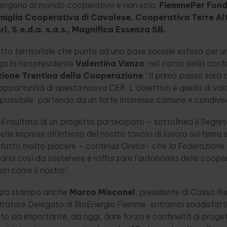
tengono al mondo cooperativo e non solo:
FiemmePer Fond
amiglia Cooperativa di Cavalese, Cooperativa Terre Al
l, S.e.d.a. s.a.s., Magnifica Essenza SB.
tto territoriale che punta ad una base sociale estesa per 
ga la neopresidente
Valentina Vanzo
, nel corso della con
ione Trentina della Cooperazione
: “Il primo passo sarà 
opportunità di questa nuova CER. L’obiettivo è quello di val
ossibile, partendo da un forte interesse comune e condiviso 
il risultato di un progetto partecipato – sottolinea il Segr
elle imprese all’interno del nostro tavolo di lavoro sul tema
a fatto molto piacere – continua Ciresa- che la Federazion
iaria così da sostenere e rafforzare l’autonomia delle coop
tori come il nostro”.
renza stampa anche
Marco Misconel
, presidente di Cassa Ru
tratore Delegato di BioEnergia Fiemme, entrambi soddisfatti
to sia importante, da oggi, dare forza e continuità ai proget