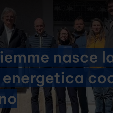
 Fiemme nasce l
 energetica co
ino