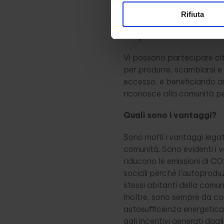
produrre e autoconsumare e
eolico e biomasse).
Rifiuta
Chi può aderire?
Vi possono partecipare citt
per produrre, scambiarsi e
eccesso, e beneficiando anc
riconosce alla comunità pe
Quali sono i vantaggi?
Sono molti i vantaggi legat
comunità. Sono evidenti i v
riducono le emissioni di CO
sociali perché l’autoproduzi
stessi abitanti della comun
Inoltre, sono sempre da c
autosufficienza energetica:
agli incentivi generati dagl