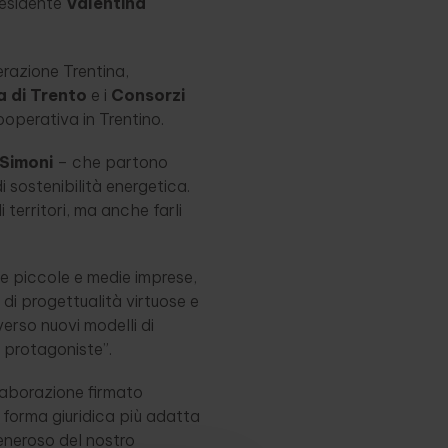
residente
Valentina
razione Trentina,
 di Trento
e i
Consorzi
ooperativa in Trentino.
Simoni
– che partono
i sostenibilità energetica.
 territori, ma anche farli
lle piccole e medie imprese,
 di progettualità virtuose e
erso nuovi modelli di
 protagoniste”.
llaborazione firmato
 forma giuridica più adatta
eneroso del nostro