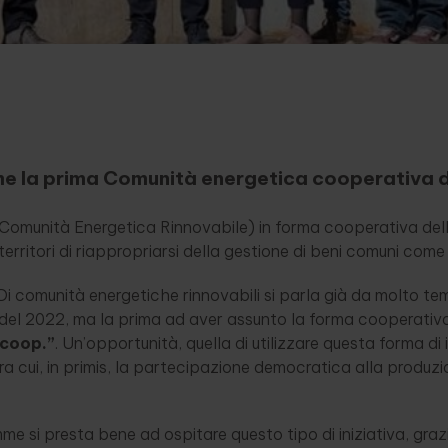
me la prima Comunità energetica cooperativa d
(Comunità Energetica Rinnovabile) in forma cooperativa dell
erritori di riappropriarsi della gestione di beni comuni come 
i comunità energetiche rinnovabili si parla già da molto temp
 del 2022, ma la prima ad aver assunto la forma cooperativ
 coop.”
. Un’opportunità, quella di utilizzare questa forma di
tra cui, in primis, la partecipazione democratica alla produz
iemme si presta bene ad ospitare questo tipo di iniziativa, gra