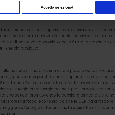
nergia elettrica proveniente da fonti rinnovabili (prevalen
Accetta selezionati
adini, piccole e medie imprese, enti, amministrazioni locali
 consumare energia rinnovabile, decidendo insieme a chi o a c
he dell’incentivo economico che lo Stato, attraverso il gest
r l’energia prodotta.
i alla nascita di una CER, una vera e propria occasione di cr
antaggi ambientali perché, con un impianto di produzione di 
2 sfruttando l’energia prodotta da fonti rinnovabili e a km 
one di energia crea energia per sè e per il proprio territorio
ità energetica, promuovendo la coesione territoriale e la nasc
onsiderare i vantaggi economici poiché le CER garantiscono
 maggiore è l’energia autoconsumata e più alto è il risparmi
i scambi.