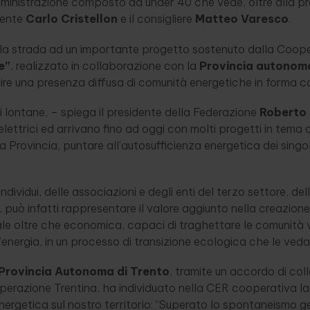
mministrazione composto da under 40 che vede, oltre alla p
dente
Carlo Cristellon
e il consigliere
Matteo Varesco
.
e la strada ad un importante progetto sostenuto dalla Coope
e”
, realizzato in collaborazione con la
Provincia autonoma
rire una presenza diffusa di comunità energetiche in forma c
i lontane, – spiega il presidente della Federazione
Roberto 
lettrici ed arrivano fino ad oggi con molti progetti in tema d
 Provincia, puntare all’autosufficienza energetica dei singoli
individui, delle associazioni e degli enti del terzo settore, de
i, può infatti rappresentare il valore aggiunto nella creazione
le oltre che economica, capaci di traghettare le comunità v
energia, in un processo di transizione ecologica che le veda
Provincia Autonoma di Trento
, tramite un accordo di co
perazione Trentina, ha individuato nella CER cooperativa la
nergetica sul nostro territorio: “Superato lo spontaneismo g