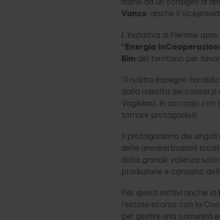
mano ad un consiglio di a
Vanzo
, anche il vicepresi
L’iniziativa di Fiemme apr
“Energia InCooperazion
Bim
del territorio per favo
“Il nostro impegno ha radic
dalla nascita dei consorzi e
Vogliamo, in accordo con la
tornare protagonisti.
Il protagonismo dei singoli 
delle amministrazioni local
dalla grande valenza socia
produzione e consumo dell’
Per questi motivi anche la
l’estate scorsa con la Coo
per gestire una comunità e