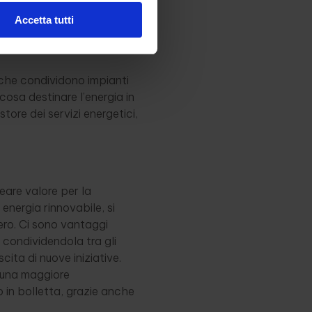
temente fotovoltaico,
Accetta tutti
, che condividono impianti
osa destinare l’energia in
ore dei servizi energetici,
eare valore per la
energia rinnovabile, si
zero. Ci sono vantaggi
, condividendola tra gli
ita di nuove iniziative.
 una maggiore
o in bolletta, grazie anche