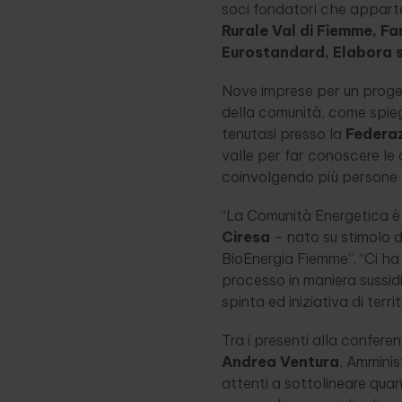
soci fondatori che appar
Rurale Val di Fiemme, F
Eurostandard, Elabora sr
Nove imprese per un proge
della comunità, come spie
tenutasi presso la
Federaz
valle per far conoscere le 
coinvolgendo più persone p
“La Comunità Energetica è 
Ciresa
– nato su stimolo d
BioEnergia Fiemme”. “Ci h
processo in maniera sussid
spinta ed iniziativa di terri
Tra i presenti alla confe
Andrea Ventura
, Amminis
attenti a sottolineare quan