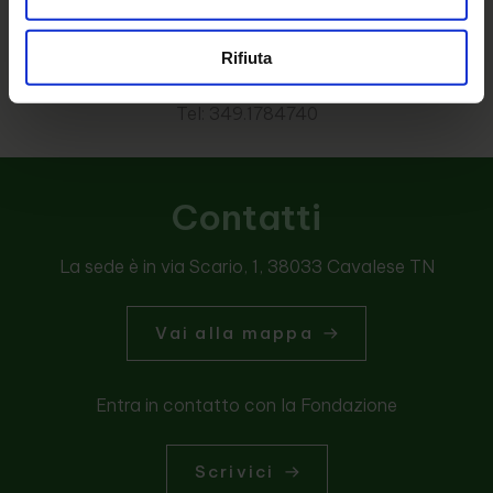
Fondazione FiemmePer ETS
CF: 91020180229
Rifiuta
Mail: info@fiemmeper.it
PEC: fondazione.fiemmeper@legalmail.it
Tel: 349.1784740
Contatti
La sede è in via Scario, 1, 38033 Cavalese TN
Vai alla mappa
Entra in contatto con la Fondazione
Scrivici