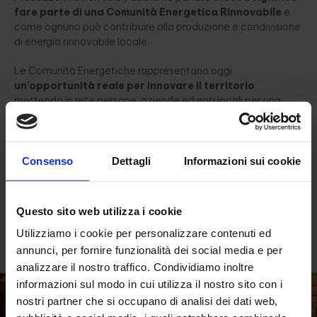
fare parte di una Comunità Energetica Rinnovabile
e
come ognuno può contribuire alla produzione e condivisione
di energia rinnovabile locale.
Le Comunità Energetiche rappresentano oggi
un’opportunità reale per innovare il territorio
,
mettendo in rete persone, aziende ed enti locali per una
nuova idea di energia. Come ha raccontato la presidente
Valentina Vanzo, CER Fiemme è il frutto di un lavoro intenso
fatto di ascolto, confronto e collaborazione con tutta la
valle.
Consenso
Dettagli
Informazioni sui cookie
Un
grazie speciale
a tutti coloro che sono intervenuti con
curiosità e voglia di costruire una futuro più verde,
Questo sito web utilizza i cookie
indipendente e solidale. La CER Fiemme è pronta ad
accogliere nuovi protagonisti: il cambiamento parte da qui.
Utilizziamo i cookie per personalizzare contenuti ed
annunci, per fornire funzionalità dei social media e per
analizzare il nostro traffico. Condividiamo inoltre
informazioni sul modo in cui utilizza il nostro sito con i
nostri partner che si occupano di analisi dei dati web,