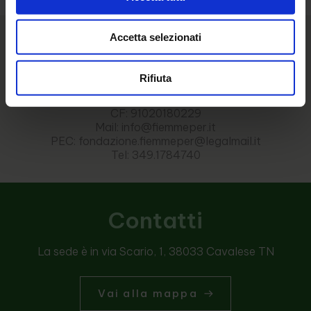
Accetta selezionati
Rifiuta
Fondazione FiemmePer ETS
CF: 91020180229
Mail: info@fiemmeper.it
PEC: fondazione.fiemmeper@legalmail.it
Tel: 349.1784740
Contatti
La sede è in via Scario, 1, 38033 Cavalese TN
Vai alla mappa